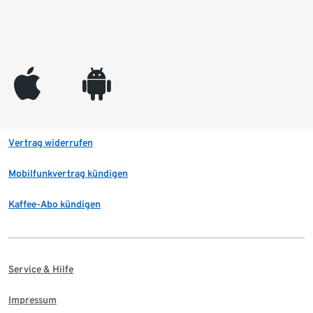
appleinc
android
Vertrag widerrufen
Mobilfunkvertrag kündigen
Kaffee-Abo kündigen
Service & Hilfe
Impressum