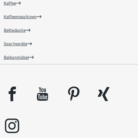
Kaffee
Kaffeemaschinen
Bettwäsche
Sportgeräte
Balkonmöbel
facebook
youtube
pinterest
xing
instagram