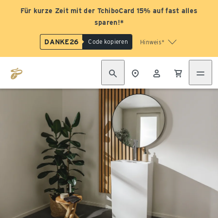
Für kurze Zeit mit der TchiboCard 15% auf fast alles
sparen!*
DANKE26
Code kopieren
Hinweis*