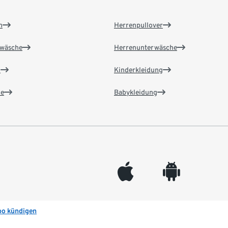
n
Herrenpullover
wäsche
Herrenunterwäsche
n
Kinderkleidung
e
Babykleidung
appleinc
android
bo kündigen