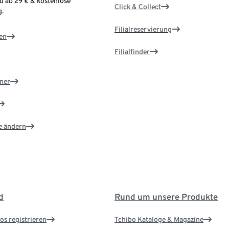
d ab 29 € & kostenlose
Click & Collect
.
Filialreservierung
en
Filialfinder
ner
e ändern
d
Rund um unsere Produkte
os registrieren
Tchibo Kataloge & Magazine