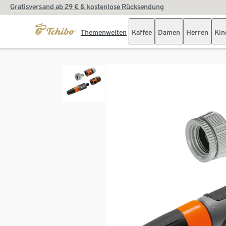
Gratisversand ab 29 € & kostenlose Rücksendung
Themenwelten
Kaffee
Damen
Herren
Kin