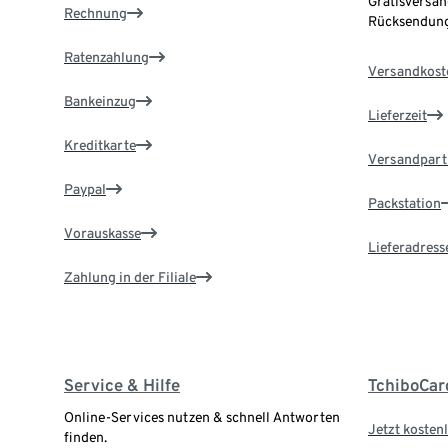
Gratisversan
Rechnung
Rücksendung
Ratenzahlung
Versandkost
Bankeinzug
Lieferzeit
Kreditkarte
Versandpart
Paypal
Packstation
Vorauskasse
Lieferadress
Zahlung in der Filiale
Service & Hilfe
TchiboCar
Online-Services nutzen & schnell Antworten
Jetzt kostenl
finden.