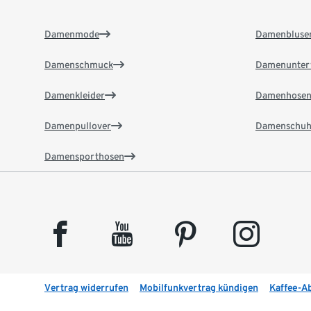
Damenmode
Damenbluse
Damenschmuck
Damenunter
Damenkleider
Damenhose
Damenpullover
Damenschuh
Damensporthosen
facebook
youtube
pinterest
instagram
Vertrag widerrufen
Mobilfunkvertrag kündigen
Kaffee-A