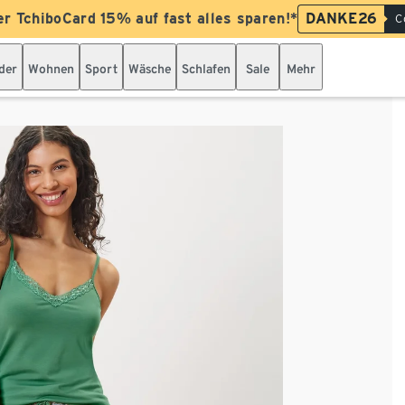
er TchiboCard 15% auf fast alles sparen!*
DANKE26
C
der
Wohnen
Sport
Wäsche
Schlafen
Sale
Mehr