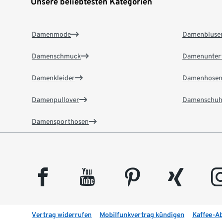
Unsere beliebtesten Kategorien
Damenmode
Damenbluse
Damenschmuck
Damenunter
Damenkleider
Damenhose
Damenpullover
Damenschuh
Damensporthosen
facebook
youtube
pinterest
xing
insta
Vertrag widerrufen
Mobilfunkvertrag kündigen
Kaffee-A