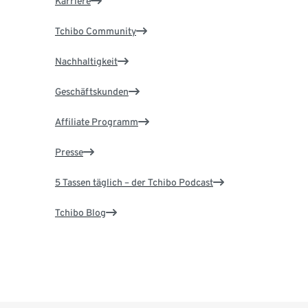
Karriere
Tchibo Community
Nachhaltigkeit
Geschäftskunden
Affiliate Programm
Presse
5 Tassen täglich – der Tchibo Podcast
Tchibo Blog