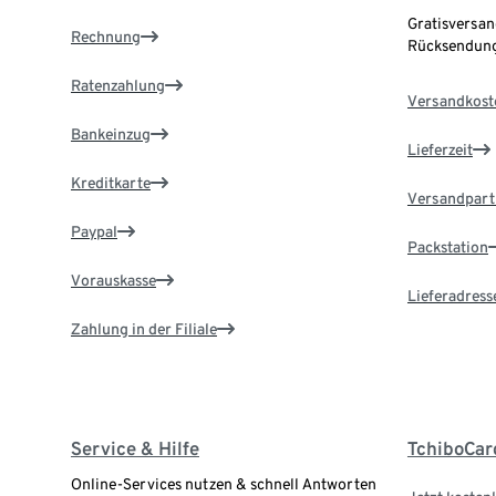
Gratisversan
Rechnung
Rücksendung
Ratenzahlung
Versandkost
Bankeinzug
Lieferzeit
Kreditkarte
Versandpart
Paypal
Packstation
Vorauskasse
Lieferadress
Zahlung in der Filiale
Service & Hilfe
TchiboCar
Online-Services nutzen & schnell Antworten