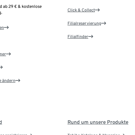
d ab 29 € & kostenlose
Click & Collect
.
Filialreservierung
en
Filialfinder
ner
e ändern
d
Rund um unsere Produkte