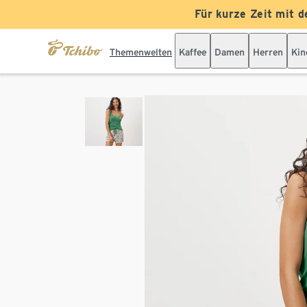
Für kurze Zeit mit d
Themenwelten
Kaffee
Damen
Herren
Kin