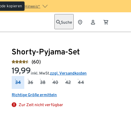
ode kopieren
Hinweis*
Suche
Shorty-Pyjama-Set
(60)
19,99
inkl. MwSt.
zzgl. Versandkosten
34
36
38
40
42
44
Richtige Größe ermitteln
Zur Zeit nicht verfügbar