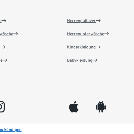
n
Herrenpullover
wäsche
Herrenunterwäsche
n
Kinderkleidung
e
Babykleidung
gram
appleinc
android
bo kündigen