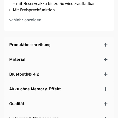
– mit Reserveakku bis zu 5x wiederaufladbar
Mit Freisprechfunktion
Intuitive Ein-Tasten-Fernbedienung bietet volle
Mehr anzeigen
Kontrolle über Musik und Telefonate
3 unterschiedlich große Ohrstöpsel – perfekter Sitz
für jede Ohrform
Produktbeschreibung
Material
Bluetooth® 4.2
Akku ohne Memory-Effekt
Qualität