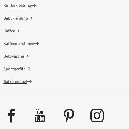
Kinderkleidung
Babykleidung
Kaffee
Kaffeemaschinen
Bettwäsche
Sportgeräte
Balkonmöbel
facebook
youtube
pinterest
instagram