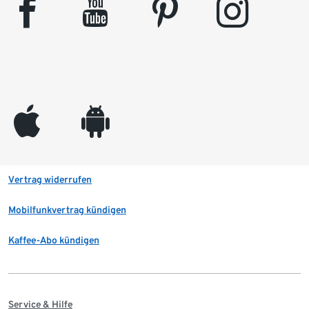
facebook
youtube
pinterest
instagram
appleinc
android
Vertrag widerrufen
Mobilfunkvertrag kündigen
Kaffee-Abo kündigen
Service & Hilfe