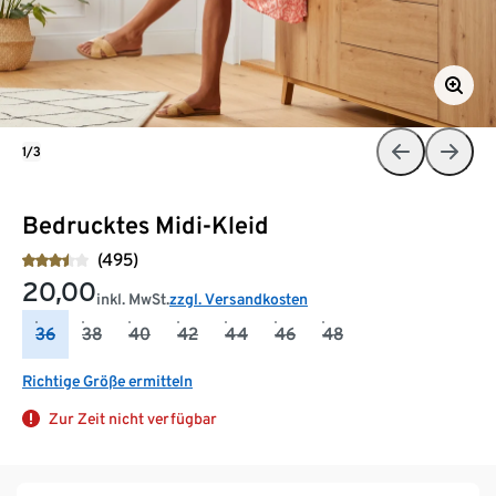
1/3
Bedrucktes Midi-Kleid
(495)
20,00
inkl. MwSt.
zzgl. Versandkosten
36
38
40
42
44
46
48
Richtige Größe ermitteln
Zur Zeit nicht verfügbar