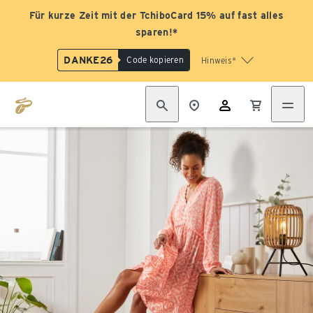
Für kurze Zeit mit der TchiboCard 15% auf fast alles
sparen!*
DANKE26
Code kopieren
Hinweis*