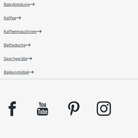
Babykleidung
Kaffee
Kaffeemaschinen
Bettwäsche
Sportgeräte
Balkonmöbel
facebook
youtube
pinterest
instagram