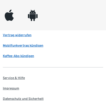
appleinc
android
Vertrag widerrufen
Mobilfunkvertrag kündigen
Kaffee-Abo kündigen
Service & Hilfe
Impressum
Datenschutz und Sicherheit