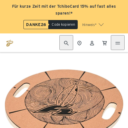
Für kurze Zeit mit der TchiboCard 15% auf fast alles
sparen!*
DANKE26
Code kopieren
Hinweis*