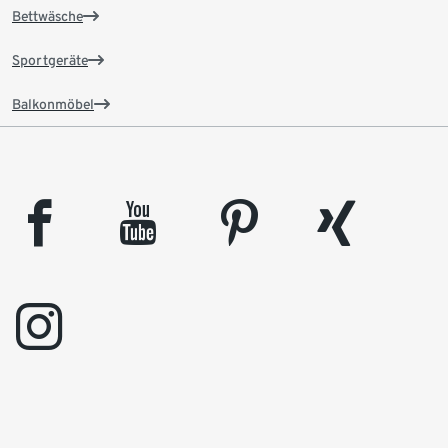
Bettwäsche
Sportgeräte
Balkonmöbel
facebook
youtube
pinterest
xing
instagram