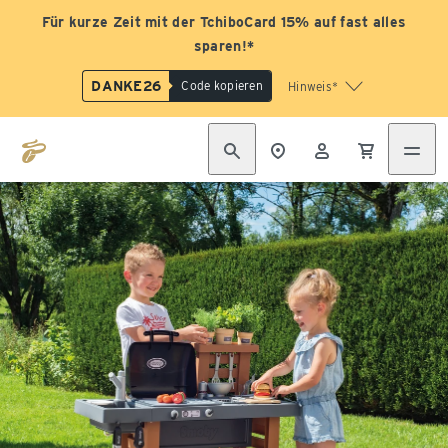
Für kurze Zeit mit der TchiboCard 15% auf fast alles
sparen!*
DANKE26
Code kopieren
Hinweis*