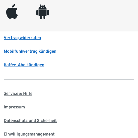
appleinc
android
Vertrag widerrufen
Mobilfunkvertrag kündigen
Kaffee-Abo kündigen
Service & Hilfe
Impressum
Datenschutz und Sicherheit
Einwilligungsmanagement