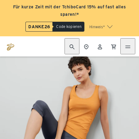
Für kurze Zeit mit der TchiboCard 15% auf fast alles
sparen!*
DANKE26
Code kopieren
Hinweis*