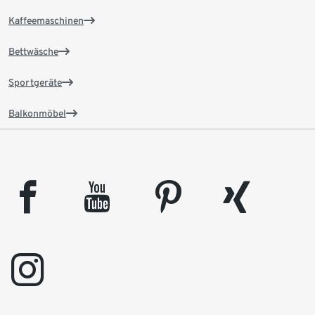
Kaffeemaschinen
Bettwäsche
Sportgeräte
Balkonmöbel
facebook
youtube
pinterest
xing
instagram