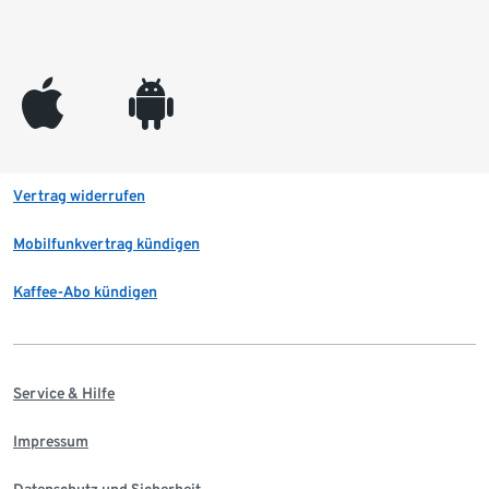
appleinc
android
Vertrag widerrufen
Mobilfunkvertrag kündigen
Kaffee-Abo kündigen
Service & Hilfe
Impressum
Datenschutz und Sicherheit