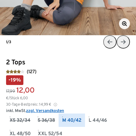
1/3
2 Tops
(127)
-19%
12,00
17,99
€/Stück
6,00
30-Tage-Bestpreis:
14,99
€
inkl. MwSt.
zzgl. Versandkosten
XS 32/34
S 36/38
M 40/42
L 44/46
XL 48/50
XXL 52/54