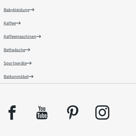
Babykleidung
Kaffee
Kaffeemaschinen
Bettwäsche
Sportgeräte
Balkonmöbel
facebook
youtube
pinterest
instagram