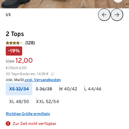
1/3
2 Tops
(128)
-19%
12,00
17,99
€/Stück
6,00
30-Tage-Bestpreis:
14,99
€
inkl. MwSt.
zzgl. Versandkosten
XS 32/34
S 36/38
M 40/42
L 44/46
XL 48/50
XXL 52/54
Richtige Größe ermitteln
Zur Zeit nicht verfügbar