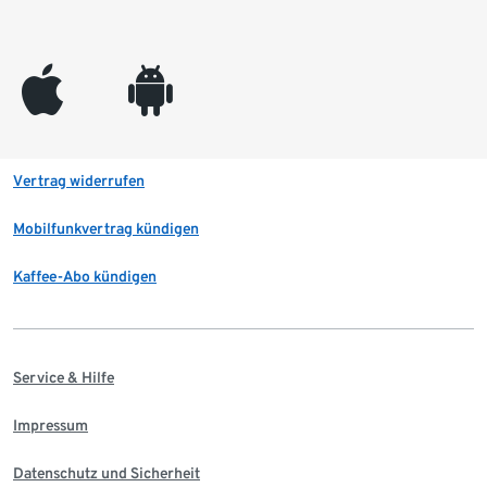
appleinc
android
Vertrag widerrufen
Mobilfunkvertrag kündigen
Kaffee-Abo kündigen
Service & Hilfe
Impressum
Datenschutz und Sicherheit