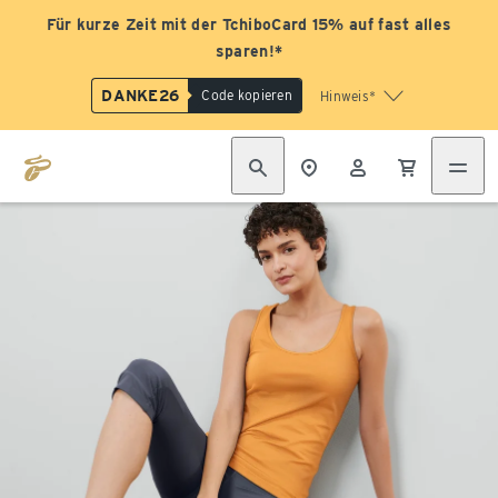
Für kurze Zeit mit der TchiboCard 15% auf fast alles
sparen!*
DANKE26
Code kopieren
Hinweis*