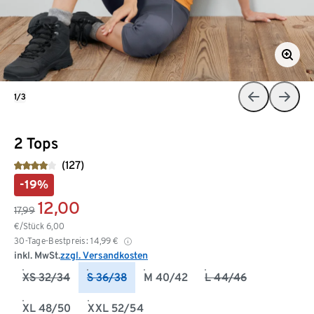
1/3
2 Tops
(127)
-19%
12,00
17,99
€/Stück
6,00
30-Tage-Bestpreis:
14,99
€
inkl. MwSt.
zzgl. Versandkosten
XS 32/34
S 36/38
M 40/42
L 44/46
XL 48/50
XXL 52/54