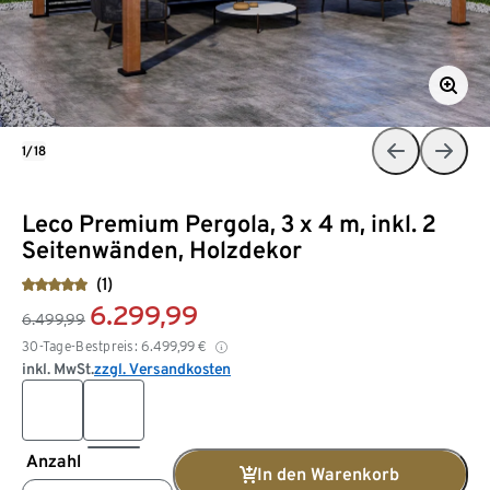
1/18
Leco Premium Pergola, 3 x 4 m, inkl. 2
Seitenwänden, Holzdekor
(1)
6.299,99
6.499,99
30-Tage-Bestpreis:
6.499,99
€
inkl. MwSt.
zzgl. Versandkosten
Anzahl
In den Warenkorb