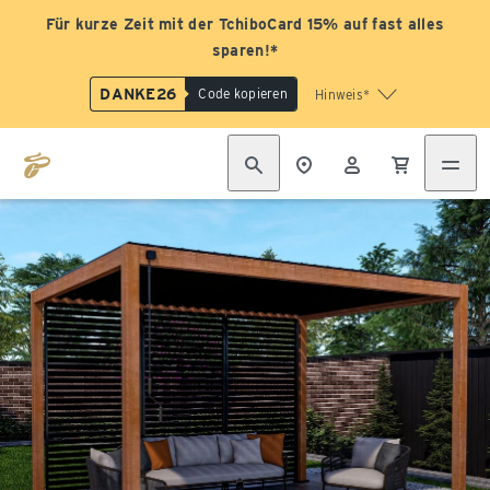
Für kurze Zeit mit der TchiboCard 15% auf fast alles
sparen!*
DANKE26
Code kopieren
Hinweis*