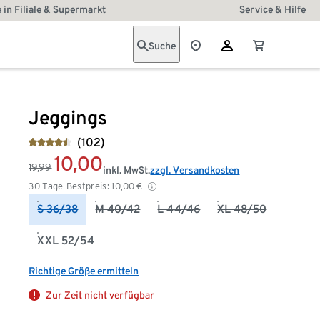
 in Filiale & Supermarkt
Service & Hilfe
Suche
Jeggings
(102)
10,00
19,99
inkl. MwSt.
zzgl. Versandkosten
30-Tage-Bestpreis:
10,00
€
S 36/38
M 40/42
L 44/46
XL 48/50
XXL 52/54
Richtige Größe ermitteln
Zur Zeit nicht verfügbar