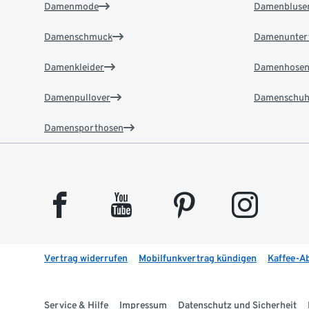
Damenmode
Damenbluse
Damenschmuck
Damenunter
Damenkleider
Damenhose
Damenpullover
Damenschuh
Damensporthosen
facebook
youtube
pinterest
instagram
Vertrag widerrufen
Mobilfunkvertrag kündigen
Kaffee-A
Service & Hilfe
Impressum
Datenschutz und Sicherheit