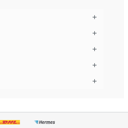
ch auf Kugeleis abgestimmten Eisfächern
olz