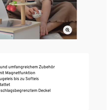
en und umfangreichem Zubehör
mit Magnetfunktion
ugeleis bis zu Softeis
tattet
 anschlagsbegrenztem Deckel
Löffeln plus Dekowaffel und Dekokirsche zum
barem Tafelschild