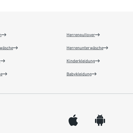
n
Herrenpullover
wäsche
Herrenunterwäsche
n
Kinderkleidung
e
Babykleidung
appleinc
android