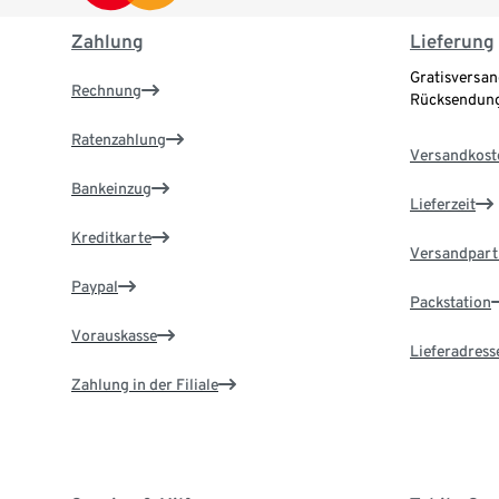
Zahlung
Lieferung
Gratisversan
Rechnung
Rücksendung
Ratenzahlung
Versandkost
Bankeinzug
Lieferzeit
Kreditkarte
Versandpart
Paypal
Packstation
Vorauskasse
Lieferadress
Zahlung in der Filiale