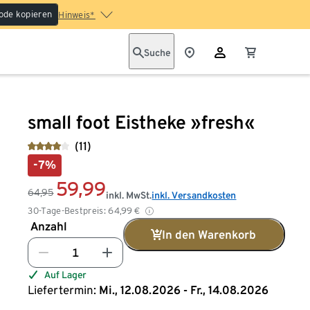
ode kopieren
Hinweis*
Suche
small foot Eistheke »fresh«
(11)
-7%
59,99
64,95
inkl. MwSt.
inkl. Versandkosten
30-Tage-Bestpreis:
64,99
€
Anzahl
In den Warenkorb
Auf Lager
Liefertermin:
Mi., 12.08.2026 - Fr., 14.08.2026