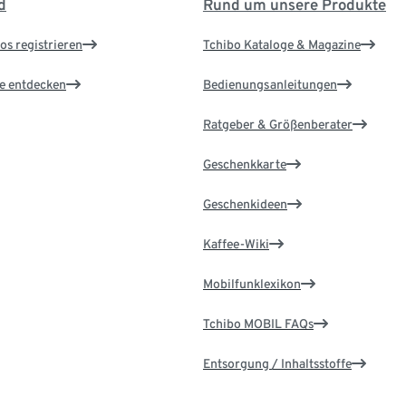
d
Rund um unsere Produkte
os registrieren
Tchibo Kataloge & Magazine
le entdecken
Bedienungsanleitungen
Ratgeber & Größenberater
Geschenkkarte
Geschenkideen
Kaffee-Wiki
Mobilfunklexikon
Tchibo MOBIL FAQs
Entsorgung / Inhaltsstoffe