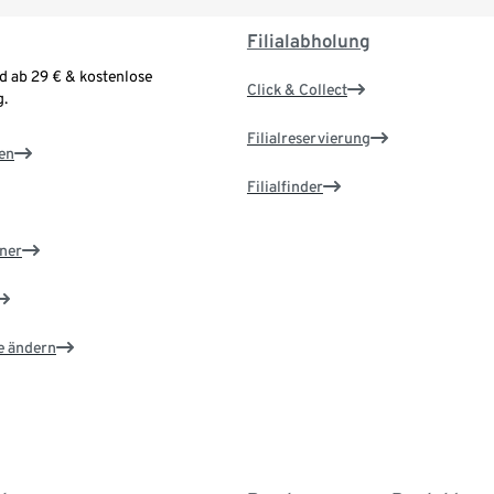
Filialabholung
d ab 29 € & kostenlose
Click & Collect
.
Filialreservierung
en
Filialfinder
ner
e ändern