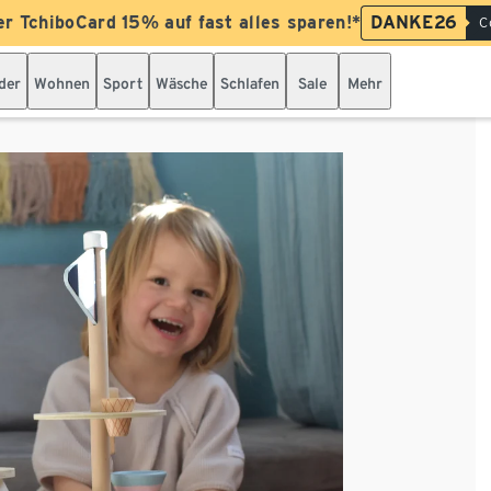
er TchiboCard 15% auf fast alles sparen!*
DANKE26
C
der
Wohnen
Sport
Wäsche
Schlafen
Sale
Mehr