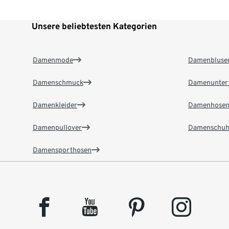
Unsere beliebtesten Kategorien
Damenmode
Damenbluse
Damenschmuck
Damenunter
Damenkleider
Damenhose
Damenpullover
Damenschuh
Damensporthosen
facebook
youtube
pinterest
instagram