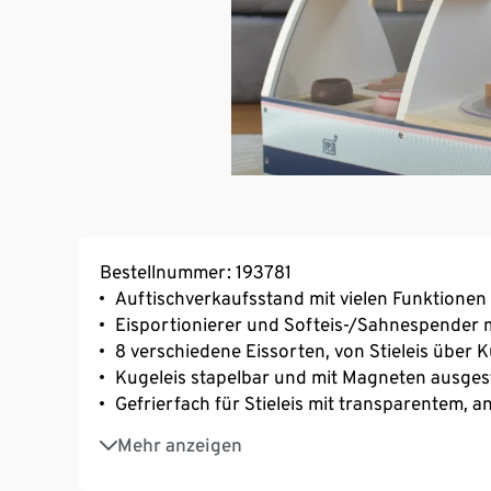
Bestellnummer: 193781
Auftischverkaufsstand mit vielen Funktion
Eisportionierer und Softeis-/Sahnespender 
8 verschiedene Eissorten, von Stieleis über K
Kugeleis stapelbar und mit Magneten ausges
Gefrierfach für Stieleis mit transparentem,
Große und kleine Eiswaffeln, Eisbecher mit 
Mehr anzeigen
Stecken
Zubehörständer mit Fähnchen und beschreib