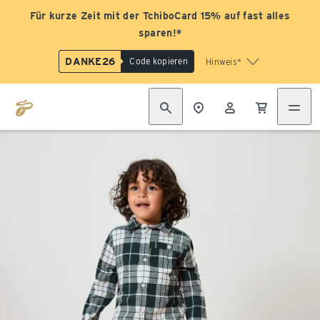
Für kurze Zeit mit der TchiboCard 15% auf fast alles
sparen!*
DANKE26
Code kopieren
Hinweis*