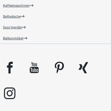
Kaffeemaschinen
Bettwäsche
Sportgeräte
Balkonmöbel
facebook
youtube
pinterest
xing
instagram