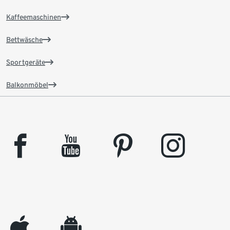
Kaffeemaschinen
Bettwäsche
Sportgeräte
Balkonmöbel
facebook
youtube
pinterest
instagram
appleinc
android