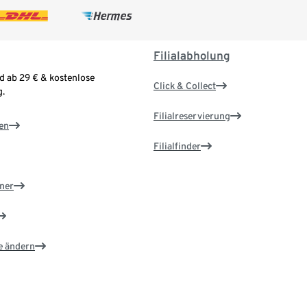
Filialabholung
d ab 29 € & kostenlose
Click & Collect
.
Filialreservierung
en
Filialfinder
ner
e ändern