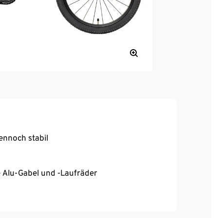
ennoch stabil
e Alu-Gabel und -Laufräder
rad sorgen für eine zuverlässige
ine optimale Pedalstellung