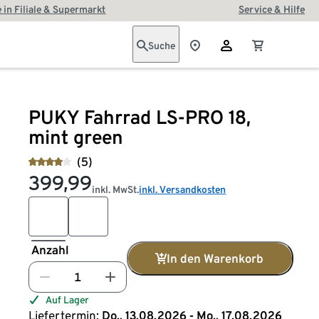
 in Filiale & Supermarkt
Service & Hilfe
Suche
PUKY Fahrrad LS-PRO 18,
mint green
(5)
399,99
inkl. MwSt.
inkl. Versandkosten
Anzahl
In den Warenkorb
Auf Lager
Liefertermin:
Do., 13.08.2026 - Mo., 17.08.2026