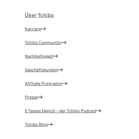
Über Tchibo
Karriere
Tchibo Community
Nachhaltigkeit
Geschäftskunden
Affiliate Programm
Presse
5 Tassen täglich – der Tchibo Podcast
Tchibo Blog