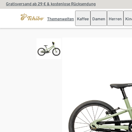
Gratisversand ab 29 € & kostenlose Rücksendung
Themenwelten
Kaffee
Damen
Herren
Kin