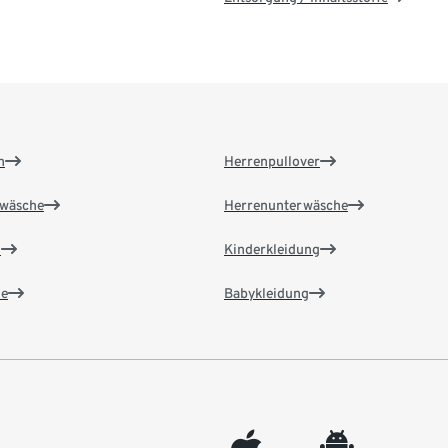
n
Herrenpullover
wäsche
Herrenunterwäsche
n
Kinderkleidung
e
Babykleidung