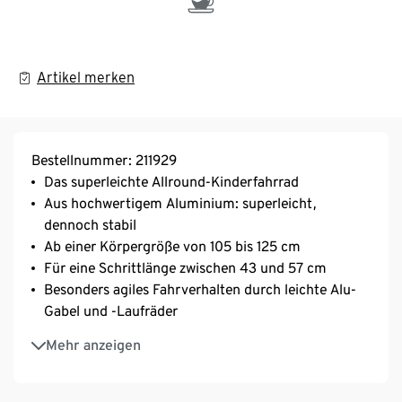
Artikel merken
Bestellnummer: 211929
Das superleichte Allround-Kinderfahrrad
Aus hochwertigem Aluminium: superleicht,
dennoch stabil
Ab einer Körpergröße von 105 bis 125 cm
Für eine Schrittlänge zwischen 43 und 57 cm
Besonders agiles Fahrverhalten durch leichte Alu-
Gabel und -Laufräder
Kindgerechte V-Brakes am Vorder- und Hinterrad
Mehr anzeigen
sorgen für eine zuverlässige Bremsleistung
Frei drehbare Kurbelposition gewährleistet eine
optimale Pedalstellung