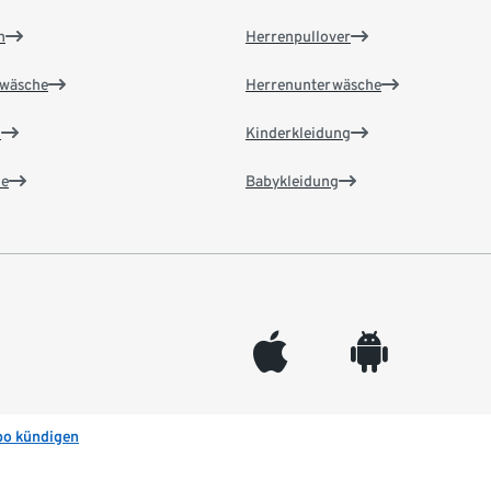
n
Herrenpullover
wäsche
Herrenunterwäsche
n
Kinderkleidung
e
Babykleidung
appleinc
android
bo kündigen