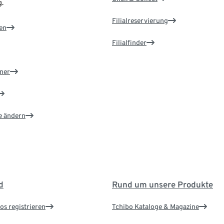
.
Filialreservierung
en
Filialfinder
ner
e ändern
d
Rund um unsere Produkte
os registrieren
Tchibo Kataloge & Magazine