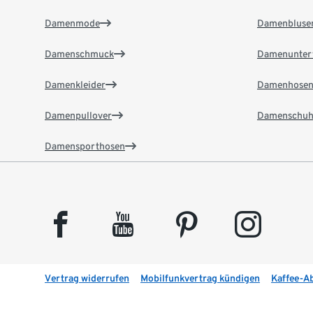
Damenmode
Damenbluse
Damenschmuck
Damenunter
Damenkleider
Damenhose
Damenpullover
Damenschuh
Damensporthosen
facebook
youtube
pinterest
instagram
Vertrag widerrufen
Mobilfunkvertrag kündigen
Kaffee-A