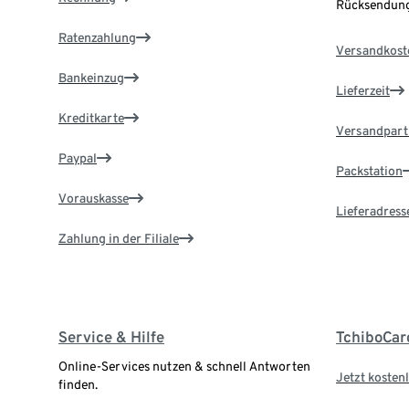
Rücksendung
Ratenzahlung
Versandkost
Bankeinzug
Lieferzeit
Kreditkarte
Versandpart
Paypal
Packstation
Vorauskasse
Lieferadress
Zahlung in der Filiale
Service & Hilfe
TchiboCar
Online-Services nutzen & schnell Antworten
Jetzt kostenl
finden.