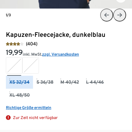
1/3
Kapuzen-Fleecejacke, dunkelblau
(404)
19,99
inkl. MwSt.
zzgl. Versandkosten
XS 32/34
S 36/38
M 40/42
L 44/46
XL 48/50
Richtige Größe ermitteln
Zur Zeit nicht verfügbar