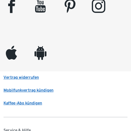
facebook
youtube
pinterest
instagram
appleinc
android
Vertrag widerrufen
Mobilfunkvertrag kündigen
Kaffee-Abo kündigen
Service & Hilfe