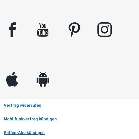
facebook
youtube
pinterest
instagram
appleinc
android
Vertrag widerrufen
Mobilfunkvertrag kündigen
Kaffee-Abo kündigen