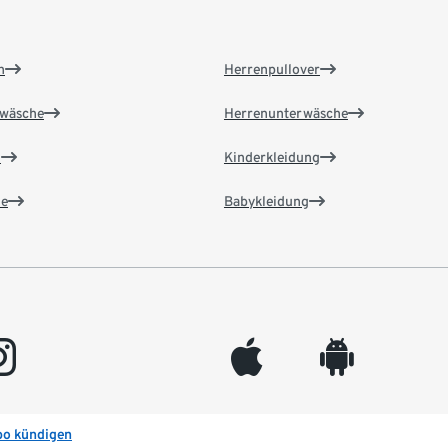
n
Herrenpullover
wäsche
Herrenunterwäsche
n
Kinderkleidung
e
Babykleidung
gram
appleinc
android
bo kündigen