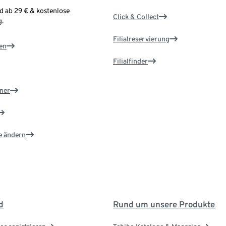
d ab 29 € & kostenlose
Click & Collect
.
Filialreservierung
en
Filialfinder
ner
e ändern
d
Rund um unsere Produkte