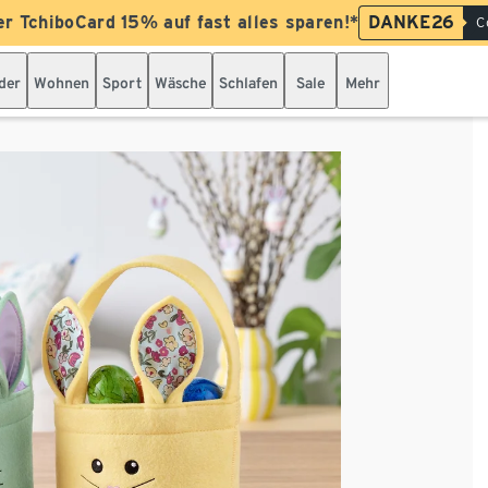
er TchiboCard 15% auf fast alles sparen!*
DANKE26
C
der
Wohnen
Sport
Wäsche
Schlafen
Sale
Mehr