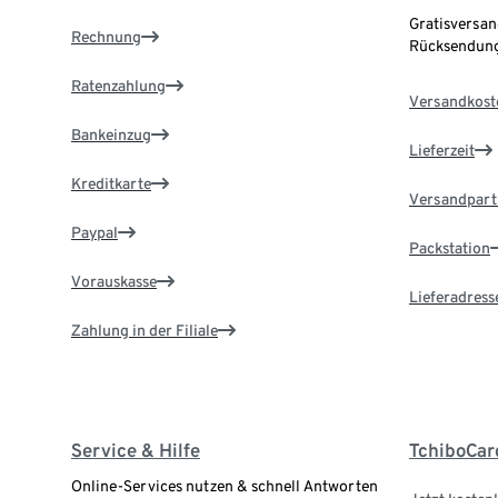
Gratisversan
Rechnung
Rücksendung
Ratenzahlung
Versandkost
Bankeinzug
Lieferzeit
Kreditkarte
Versandpart
Paypal
Packstation
Vorauskasse
Lieferadress
Zahlung in der Filiale
Service & Hilfe
TchiboCar
Online-Services nutzen & schnell Antworten