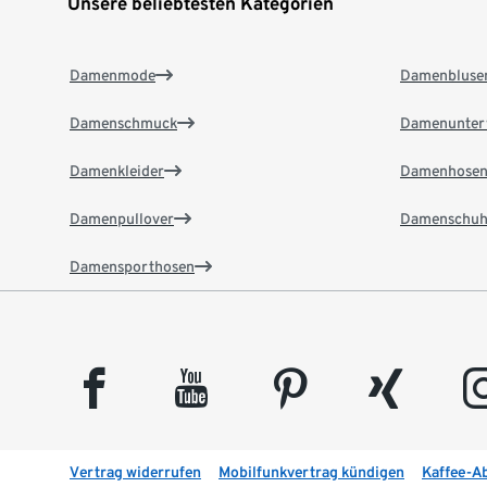
Unsere beliebtesten Kategorien
Damenmode
Damenbluse
Damenschmuck
Damenunter
Damenkleider
Damenhose
Damenpullover
Damenschuh
Damensporthosen
facebook
youtube
pinterest
xing
insta
Vertrag widerrufen
Mobilfunkvertrag kündigen
Kaffee-A