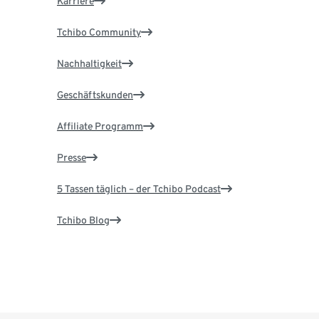
Karriere
Tchibo Community
Nachhaltigkeit
Geschäftskunden
Affiliate Programm
Presse
5 Tassen täglich – der Tchibo Podcast
Tchibo Blog