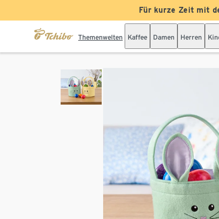
Für kurze Zeit mit d
Themenwelten
Kaffee
Damen
Herren
Kin