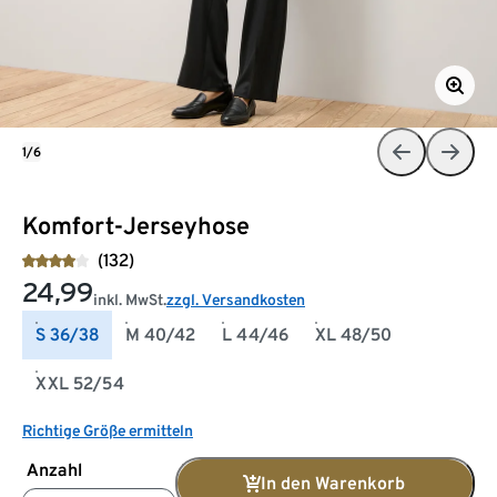
1/6
Komfort-Jerseyhose
(132)
24,99
inkl. MwSt.
zzgl. Versandkosten
S 36/38
M 40/42
L 44/46
XL 48/50
XXL 52/54
Richtige Größe ermitteln
Anzahl
In den Warenkorb