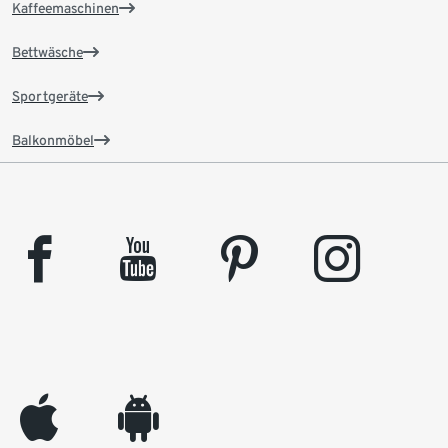
Kaffeemaschinen
Bettwäsche
Sportgeräte
Balkonmöbel
facebook
youtube
pinterest
instagram
appleinc
android