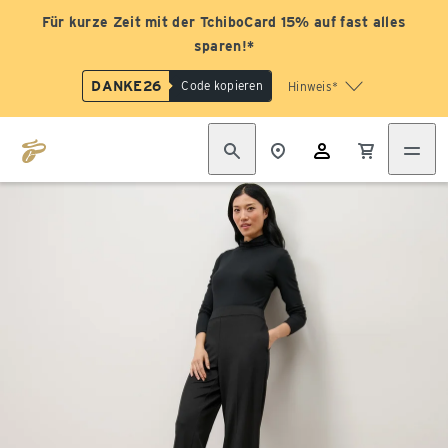
Für kurze Zeit mit der TchiboCard 15% auf fast alles
sparen!*
DANKE26
Code kopieren
Hinweis*