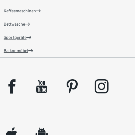
Kaffeemaschinen
Bettwäsche
Sportgeräte
Balkonmöbel
facebook
youtube
pinterest
instagram
appleinc
android