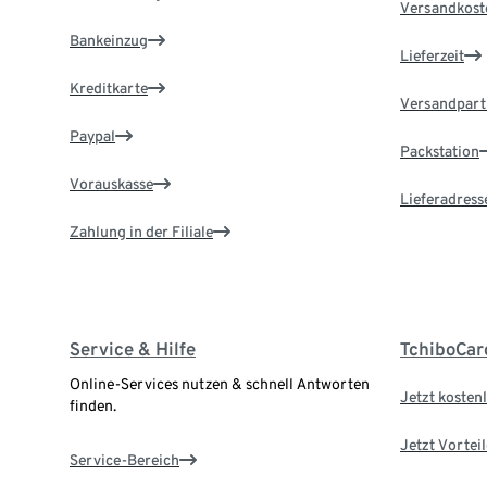
Versandkost
Bankeinzug
Lieferzeit
Kreditkarte
Versandpart
Paypal
Packstation
Vorauskasse
Lieferadress
Zahlung in der Filiale
Service & Hilfe
TchiboCar
Online-Services nutzen & schnell Antworten
Jetzt kostenl
finden.
Jetzt Vortei
Service-Bereich