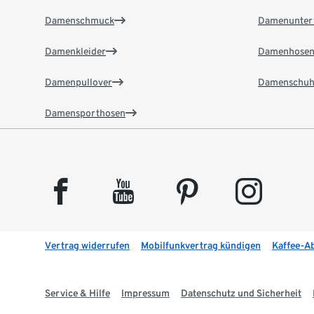
Damenschmuck
Damenunter
Damenkleider
Damenhose
Damenpullover
Damenschuh
Damensporthosen
facebook
youtube
pinterest
instagram
Vertrag widerrufen
Mobilfunkvertrag kündigen
Kaffee-A
Service & Hilfe
Impressum
Datenschutz und Sicherheit