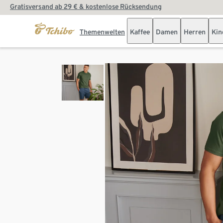
Gratisversand ab 29 € & kostenlose Rücksendung
Themenwelten
Kaffee
Damen
Herren
Kin