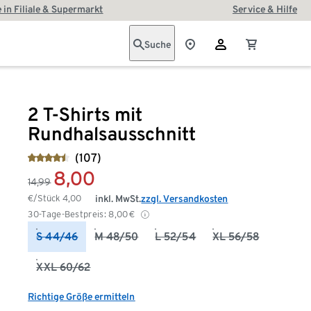
 in Filiale & Supermarkt
Service & Hilfe
Suche
2 T-Shirts mit
Rundhalsausschnitt
(107)
8,00
14,99
€/Stück
4,00
inkl. MwSt.
zzgl. Versandkosten
30-Tage-Bestpreis:
8,00
€
S 44/46
M 48/50
L 52/54
XL 56/58
XXL 60/62
Richtige Größe ermitteln