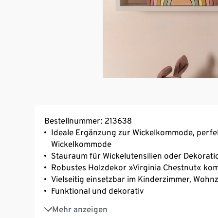
Bestellnummer: 213638
Ideale Ergänzung zur Wickelkommode, perfe
Wickelkommode
Stauraum für Wickelutensilien oder Dekorati
Robustes Holzdekor »Virginia Chestnut« kom
Vielseitig einsetzbar im Kinderzimmer, Wohn
Funktional und dekorativ
Stabiler Aufbau mit abgerundeten Kanten fü
Mehr anzeigen
Ideal harmonierend mit den Wickelkommoden