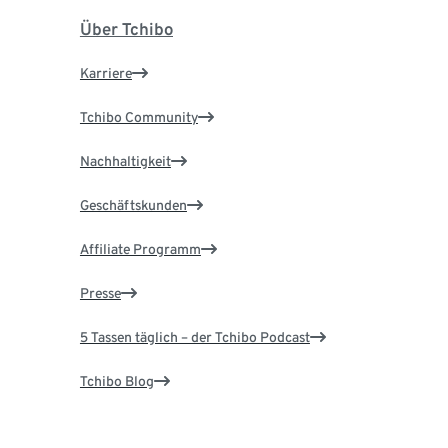
Über Tchibo
Karriere
Tchibo Community
Nachhaltigkeit
Geschäftskunden
Affiliate Programm
Presse
5 Tassen täglich – der Tchibo Podcast
Tchibo Blog