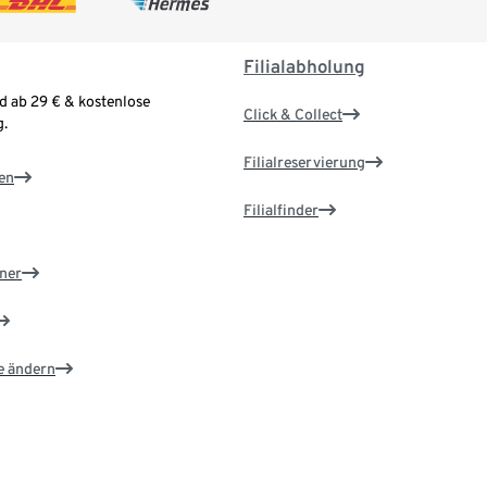
Filialabholung
d ab 29 € & kostenlose
Click & Collect
.
Filialreservierung
en
Filialfinder
ner
e ändern