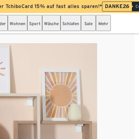
er TchiboCard 15% auf fast alles sparen!*
DANKE26
C
der
Wohnen
Sport
Wäsche
Schlafen
Sale
Mehr