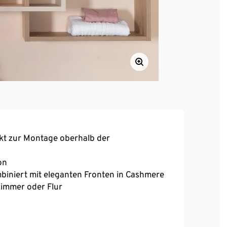
kt zur Montage oberhalb der
on
biniert mit eleganten Fronten in Cashmere
zimmer oder Flur
r mehr Sicherheit
 der roba Kinderzimmerserien »Jil« und