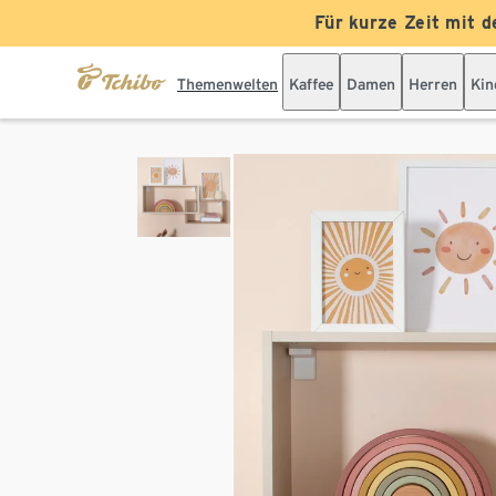
Für kurze Zeit mit d
Themenwelten
Kaffee
Damen
Herren
Kin