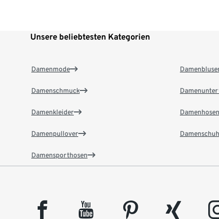
Unsere beliebtesten Kategorien
Damenmode
Damenbluse
Damenschmuck
Damenunter
Damenkleider
Damenhose
Damenpullover
Damenschuh
Damensporthosen
facebook
youtube
pinterest
xing
insta