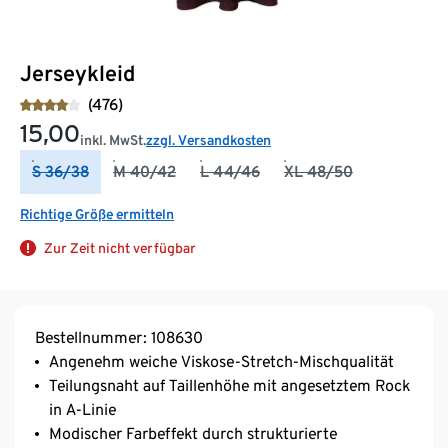
Jerseykleid
(476)
15,00
inkl. MwSt.
zzgl. Versandkosten
S 36/38
M 40/42
L 44/46
XL 48/50
Richtige Größe ermitteln
Zur Zeit nicht verfügbar
Bestellnummer: 108630
Angenehm weiche Viskose-Stretch-Mischqualität
Teilungsnaht auf Taillenhöhe mit angesetztem Rock
in A-Linie
Modischer Farbeffekt durch strukturierte