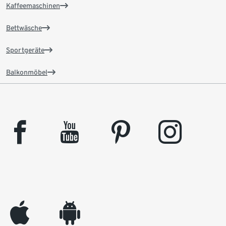
Kaffeemaschinen
Bettwäsche
Sportgeräte
Balkonmöbel
facebook
youtube
pinterest
instagram
appleinc
android