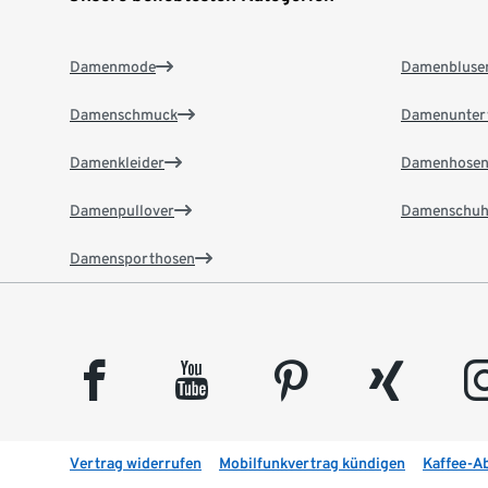
Damenmode
Damenbluse
Damenschmuck
Damenunter
Damenkleider
Damenhose
Damenpullover
Damenschuh
Damensporthosen
facebook
youtube
pinterest
xing
insta
Vertrag widerrufen
Mobilfunkvertrag kündigen
Kaffee-A