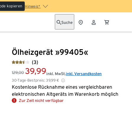
ode kopieren
Hinweis*
Suche
Ölheizgerät »99405«
(3)
39,99
129,00
inkl. MwSt.
inkl. Versandkosten
30-Tage-Bestpreis:
39,99
€
Kostenlose Rücknahme eines vergleichbaren
elektronischen Altgeräts im Warenkorb möglich
Zur Zeit nicht verfügbar