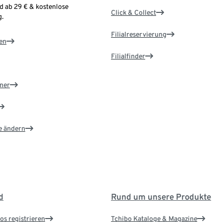
d ab 29 € & kostenlose
Click & Collect
.
Filialreservierung
en
Filialfinder
ner
e ändern
d
Rund um unsere Produkte
os registrieren
Tchibo Kataloge & Magazine