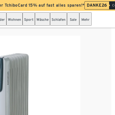
er TchiboCard 15% auf fast alles sparen!*
DANKE26
C
der
Wohnen
Sport
Wäsche
Schlafen
Sale
Mehr