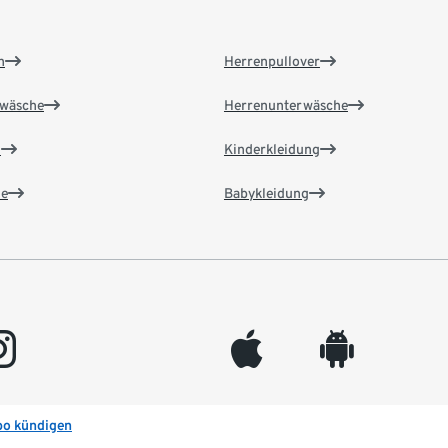
n
Herrenpullover
wäsche
Herrenunterwäsche
n
Kinderkleidung
e
Babykleidung
gram
appleinc
android
bo kündigen