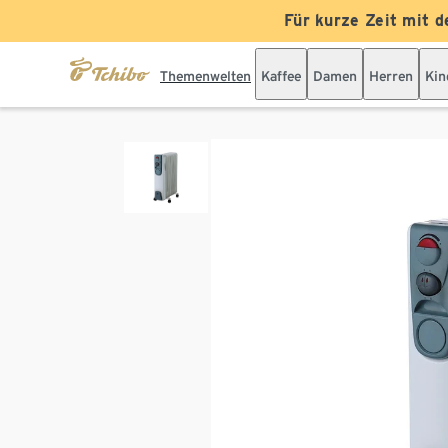
Für kurze Zeit mit d
Themenwelten
Kaffee
Damen
Herren
Kin