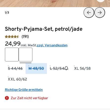
1/3
Shorty-Pyjama-Set, petrol/jade
(191)
24,99
inkl. MwSt.
zzgl. Versandkosten
S 44/46
M 48/50
L 52/54
XL 56/58
XXL 60/62
Richtige Größe ermitteln
Zur Zeit nicht verfügbar