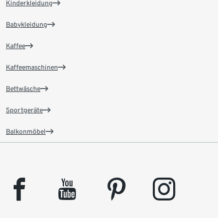
Kinderkleidung
Babykleidung
Kaffee
Kaffeemaschinen
Bettwäsche
Sportgeräte
Balkonmöbel
facebook
youtube
pinterest
instagram