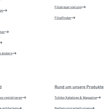
Filialreservierung
en
Filialfinder
ner
e ändern
d
Rund um unsere Produkte
os registrieren
Tchibo Kataloge & Magazine
le entdecken
Bedienungsanleitungen