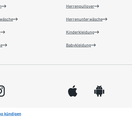
n
Herrenpullover
wäsche
Herrenunterwäsche
n
Kinderkleidung
e
Babykleidung
gram
appleinc
android
bo kündigen