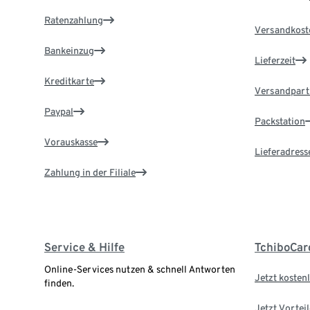
Ratenzahlung
Versandkost
Bankeinzug
Lieferzeit
Kreditkarte
Versandpart
Paypal
Packstation
Vorauskasse
Lieferadress
Zahlung in der Filiale
Service & Hilfe
TchiboCar
Online-Services nutzen & schnell Antworten
Jetzt kostenl
finden.
Jetzt Vortei