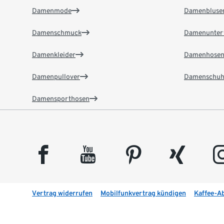
Damenmode
Damenbluse
Damenschmuck
Damenunter
Damenkleider
Damenhose
Damenpullover
Damenschuh
Damensporthosen
facebook
youtube
pinterest
xing
insta
Vertrag widerrufen
Mobilfunkvertrag kündigen
Kaffee-A