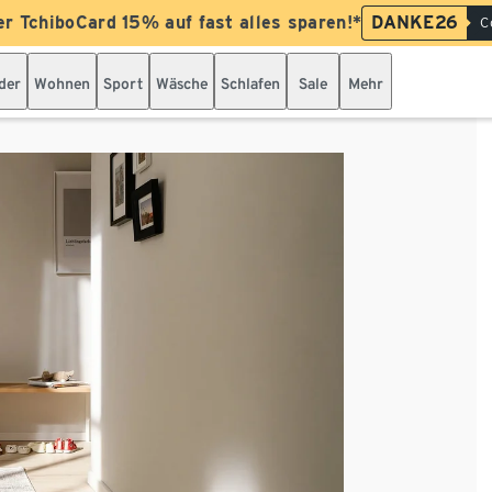
er TchiboCard 15% auf fast alles sparen!*
DANKE26
C
der
Wohnen
Sport
Wäsche
Schlafen
Sale
Mehr