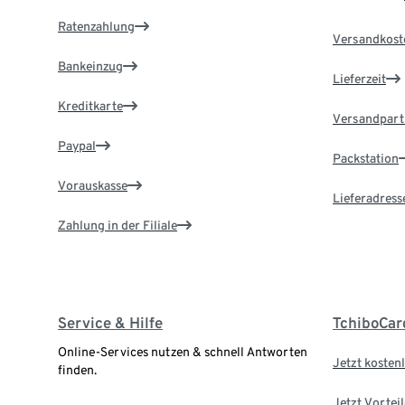
Ratenzahlung
Versandkost
Bankeinzug
Lieferzeit
Kreditkarte
Versandpart
Paypal
Packstation
Vorauskasse
Lieferadress
Zahlung in der Filiale
Service & Hilfe
TchiboCar
Online-Services nutzen & schnell Antworten
Jetzt kostenl
finden.
Jetzt Vortei