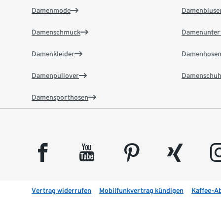
Damenmode
Damenbluse
Damenschmuck
Damenunter
Damenkleider
Damenhose
Damenpullover
Damenschuh
Damensporthosen
facebook
youtube
pinterest
xing
insta
Vertrag widerrufen
Mobilfunkvertrag kündigen
Kaffee-A