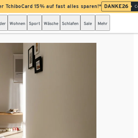
er TchiboCard 15% auf fast alles sparen!*
DANKE26
C
der
Wohnen
Sport
Wäsche
Schlafen
Sale
Mehr