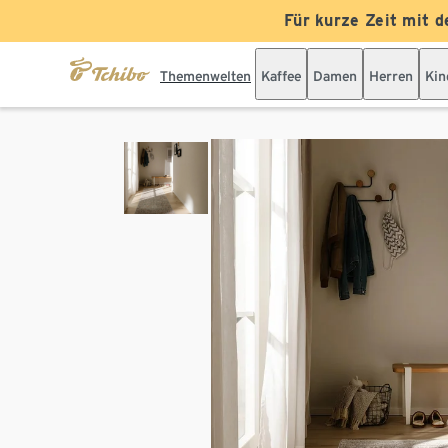
Für kurze Zeit mit d
Themenwelten
Kaffee
Damen
Herren
Kin