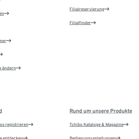
Filialreservierung
en
Filialfinder
ner
e ändern
d
Rund um unsere Produkte
os registrieren
Tchibo Kataloge & Magazine
le entdecken
Bedienungsanleitungen