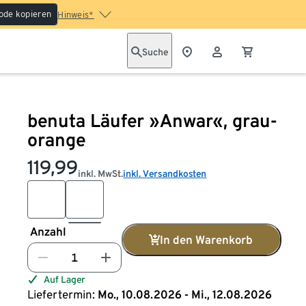
ode kopieren
Hinweis*
Suche
benuta Läufer »Anwar«, grau-
orange
119,99
inkl. MwSt.
inkl. Versandkosten
Anzahl
In den Warenkorb
Auf Lager
Liefertermin:
Mo., 10.08.2026 - Mi., 12.08.2026