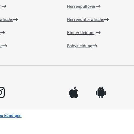
n
Herrenpullover
wäsche
Herrenunterwäsche
n
Kinderkleidung
e
Babykleidung
gram
appleinc
android
bo kündigen