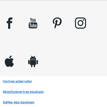
facebook
youtube
pinterest
instagram
appleinc
android
Vertrag widerrufen
Mobilfunkvertrag kündigen
Kaffee-Abo kündigen