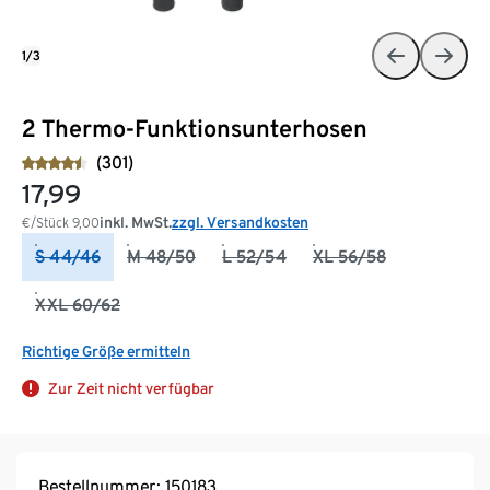
1/3
2 Thermo-Funktionsunterhosen
(301)
17,99
inkl. MwSt.
zzgl. Versandkosten
€/Stück
9,00
S 44/46
M 48/50
L 52/54
XL 56/58
XXL 60/62
Richtige Größe ermitteln
Zur Zeit nicht verfügbar
Bestellnummer: 150183