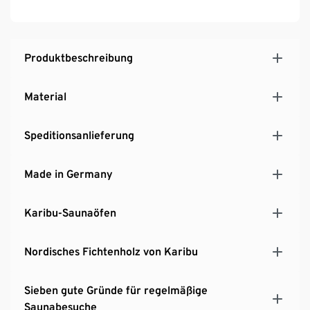
Sicherheitsglas
Massivholz-Fußboden
Ausgesuchte nordische Fichte, naturbelassen
Inkl. aller Schrauben und Beschläge
Produktbeschreibung
Inkl. Dacheindeckung und Silikonkabel
Material
Speditionsanlieferung
Made in Germany
Karibu-Saunaöfen
Nordisches Fichtenholz von Karibu
Sieben gute Gründe für regelmäßige
Saunabesuche