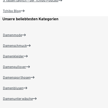
5 Tassen täglich – der Tchibo Podcast
Tchibo Blog
Unsere beliebtesten Kategorien
Damenmode
Damenschmuck
Damenkleider
Damenpullover
Damensporthosen
Damenblusen
Damenunterwäsche