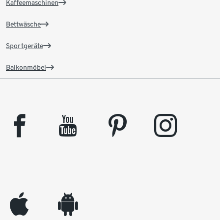
Kaffeemaschinen
Bettwäsche
Sportgeräte
Balkonmöbel
facebook
youtube
pinterest
instagram
appleinc
android