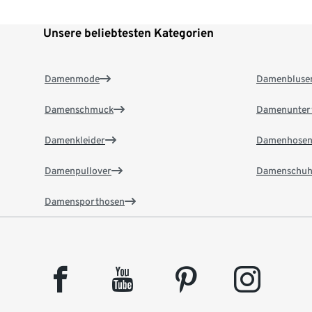
Unsere beliebtesten Kategorien
Damenmode
Damenbluse
Damenschmuck
Damenunter
Damenkleider
Damenhose
Damenpullover
Damenschuh
Damensporthosen
facebook
youtube
pinterest
instagram