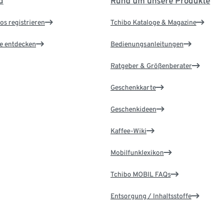
d
Rund um unsere Produkte
os registrieren
Tchibo Kataloge & Magazine
le entdecken
Bedienungsanleitungen
Ratgeber & Größenberater
Geschenkkarte
Geschenkideen
Kaffee-Wiki
Mobilfunklexikon
Tchibo MOBIL FAQs
Entsorgung / Inhaltsstoffe