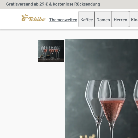
Gratisversand ab 29 € & kostenlose Rücksendung
Themenwelten
Kaffee
Damen
Herren
Kin