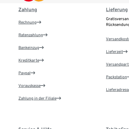
Zahlung
Lieferung
Gratisversan
Rechnung
Rücksendung
Ratenzahlung
Versandkost
Bankeinzug
Lieferzeit
Kreditkarte
Versandpart
Paypal
Packstation
Vorauskasse
Lieferadress
Zahlung in der Filiale