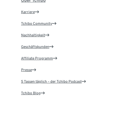
Über Tchibo
Karriere
Tchibo Community
Nachhaltigkeit
Geschäftskunden
Affiliate Programm
Presse
5 Tassen täglich – der Tchibo Podcast
Tchibo Blog