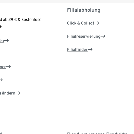
Filialabholung
d ab 29 € & kostenlose
Click & Collect
.
Filialreservierung
en
Filialfinder
ner
e ändern