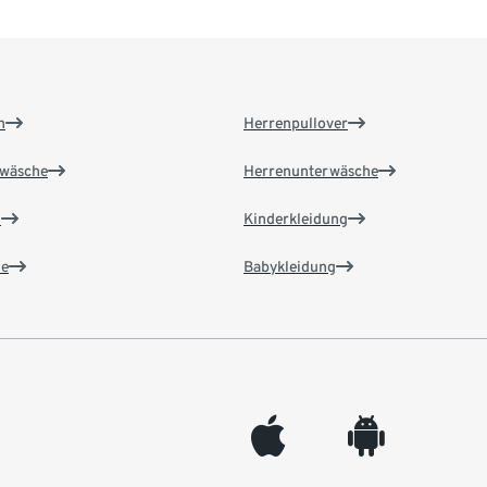
n
Herrenpullover
wäsche
Herrenunterwäsche
n
Kinderkleidung
e
Babykleidung
appleinc
android