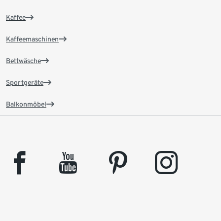
Kaffee
Kaffeemaschinen
Bettwäsche
Sportgeräte
Balkonmöbel
facebook
youtube
pinterest
instagram