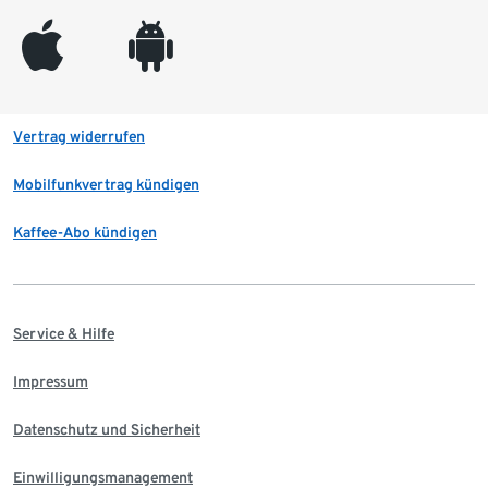
appleinc
android
Vertrag widerrufen
Mobilfunkvertrag kündigen
Kaffee-Abo kündigen
Service & Hilfe
Impressum
Datenschutz und Sicherheit
Einwilligungsmanagement