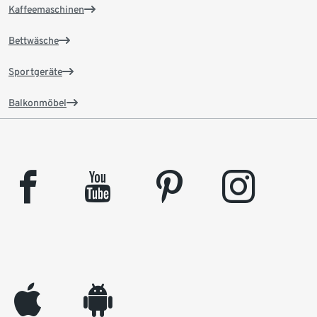
Kaffeemaschinen
Bettwäsche
Sportgeräte
Balkonmöbel
facebook
youtube
pinterest
instagram
appleinc
android