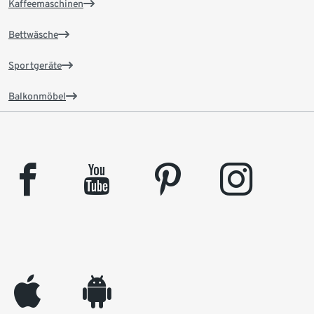
Kaffeemaschinen
Bettwäsche
Sportgeräte
Balkonmöbel
facebook
youtube
pinterest
instagram
appleinc
android