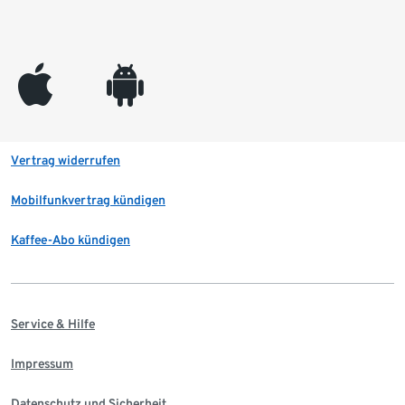
appleinc
android
Vertrag widerrufen
Mobilfunkvertrag kündigen
Kaffee-Abo kündigen
Service & Hilfe
Impressum
Datenschutz und Sicherheit