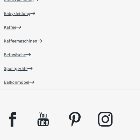
Babykleidung
Kaffee
Kaffeemaschinen
Bettwäsche
Sportgeräte
Balkonmöbel
facebook
youtube
pinterest
instagram