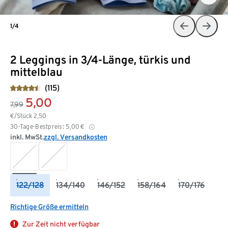
1/4
2 Leggings in 3/4-Länge, türkis und
mittelblau
(115)
5,00
7,99
€/Stück
2,50
30-Tage-Bestpreis:
5,00
€
inkl. MwSt.
zzgl. Versandkosten
122/128
134/140
146/152
158/164
170/176
Richtige Größe ermitteln
Zur Zeit nicht verfügbar