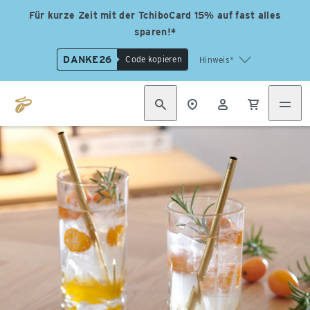
Für kurze Zeit mit der TchiboCard 15% auf fast alles
sparen!*
DANKE26
Code kopieren
Hinweis*