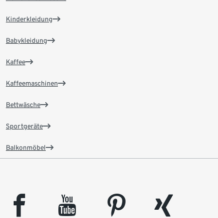
Kinderkleidung
Babykleidung
Kaffee
Kaffeemaschinen
Bettwäsche
Sportgeräte
Balkonmöbel
facebook
youtube
pinterest
xing