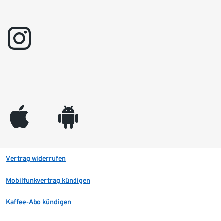
instagram
appleinc
android
Vertrag widerrufen
Mobilfunkvertrag kündigen
Kaffee-Abo kündigen