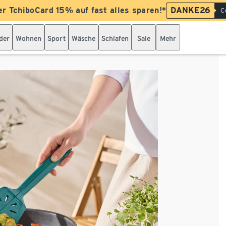
er TchiboCard 15% auf fast alles sparen!*
DANKE26
C
der
Wohnen
Sport
Wäsche
Schlafen
Sale
Mehr