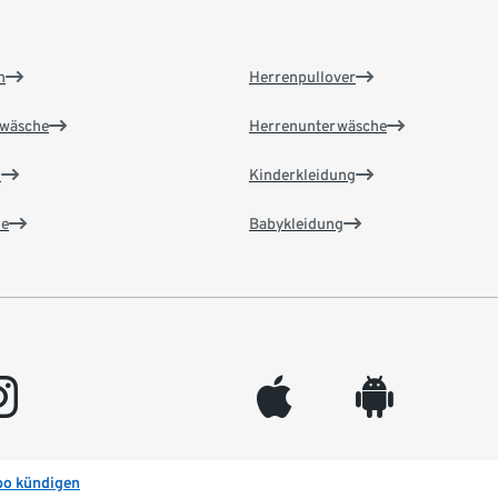
n
Herrenpullover
wäsche
Herrenunterwäsche
n
Kinderkleidung
e
Babykleidung
gram
appleinc
android
bo kündigen