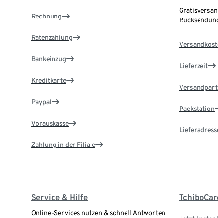
Gratisversan
Rechnung
Rücksendung
Ratenzahlung
Versandkost
Bankeinzug
Lieferzeit
Kreditkarte
Versandpart
Paypal
Packstation
Vorauskasse
Lieferadress
Zahlung in der Filiale
Service & Hilfe
TchiboCar
Online-Services nutzen & schnell Antworten