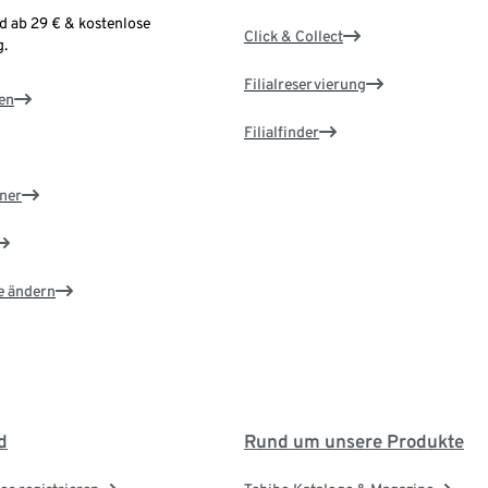
d ab 29 € & kostenlose
Click & Collect
.
Filialreservierung
en
Filialfinder
ner
e ändern
d
Rund um unsere Produkte