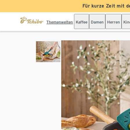
Für kurze Zeit mit d
Themenwelten
Kaffee
Damen
Herren
Kin