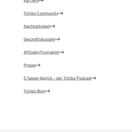
Karriere
Tchibo Community
Nachhaltigkeit
Geschäftskunden
Affiliate Programm
Presse
5 Tassen täglich – der Tchibo Podcast
Tchibo Blog