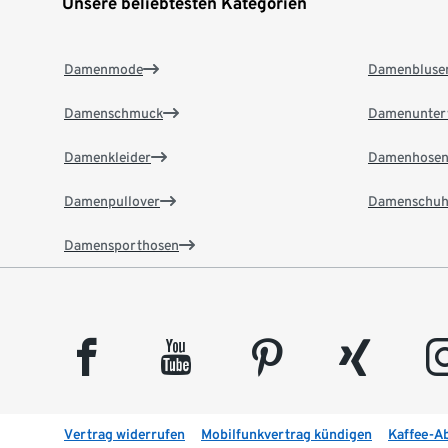
Unsere beliebtesten Kategorien
Damenmode
Damenbluse
Damenschmuck
Damenunter
Damenkleider
Damenhose
Damenpullover
Damenschuh
Damensporthosen
facebook
youtube
pinterest
xing
insta
Vertrag widerrufen
Mobilfunkvertrag kündigen
Kaffee-A