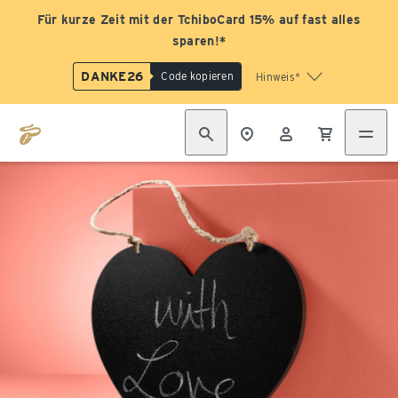
Für kurze Zeit mit der TchiboCard 15% auf fast alles
sparen!*
DANKE26
Code kopieren
Hinweis*