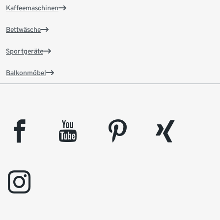
Kaffeemaschinen
Bettwäsche
Sportgeräte
Balkonmöbel
facebook
youtube
pinterest
xing
instagram