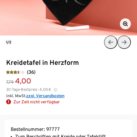
1/2
Kreidetafel in Herzform
(36)
4,00
7,79
30-Tage-Bestpreis:
4,00
€
inkl. MwSt.
zzgl. Versandkosten
Zur Zeit nicht verfügbar
Bestellnummer: 97777
Zum Beschriften mit Kreide oder Tafelstift