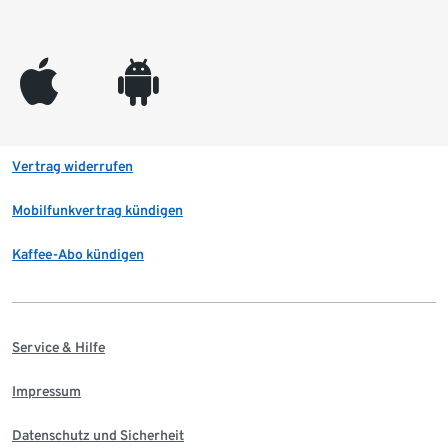
appleinc
android
Vertrag widerrufen
Mobilfunkvertrag kündigen
Kaffee-Abo kündigen
Service & Hilfe
Impressum
Datenschutz und Sicherheit