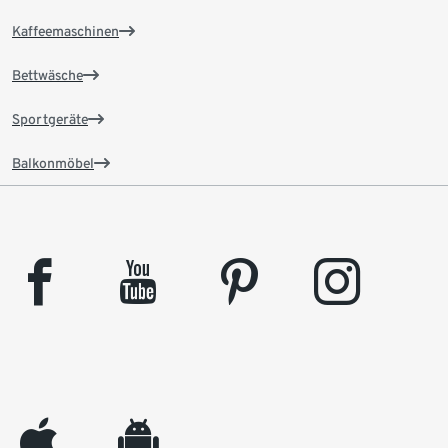
Kaffeemaschinen
Bettwäsche
Sportgeräte
Balkonmöbel
facebook
youtube
pinterest
instagram
appleinc
android