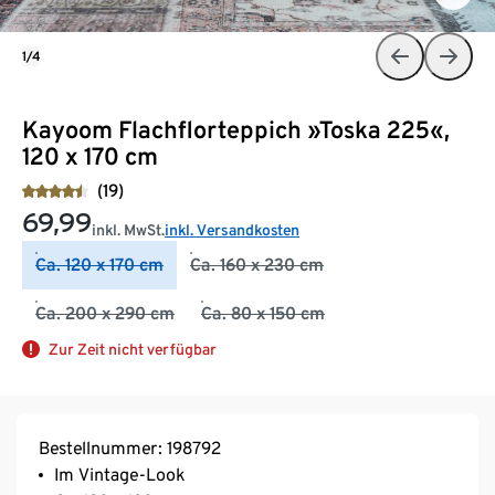
1/4
Kayoom Flachflorteppich »Toska 225«,
120 x 170 cm
(19)
69,99
inkl. MwSt.
inkl. Versandkosten
Ca. 120 x 170 cm
Ca. 160 x 230 cm
Ca. 200 x 290 cm
Ca. 80 x 150 cm
Zur Zeit nicht verfügbar
Bestellnummer: 198792
Im Vintage-Look