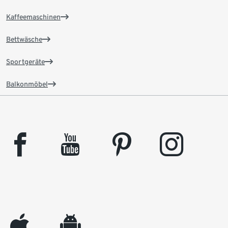
Kaffeemaschinen
Bettwäsche
Sportgeräte
Balkonmöbel
facebook
youtube
pinterest
instagram
appleinc
android