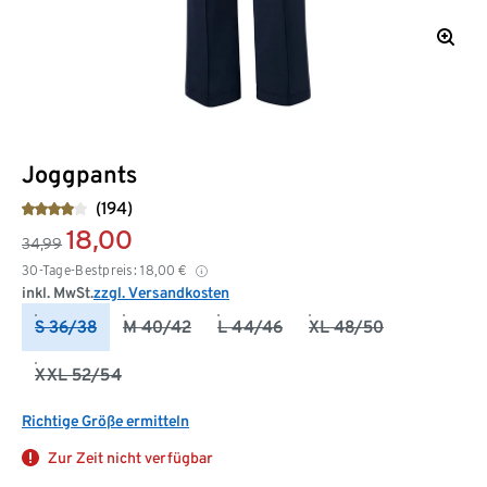
Joggpants
(194)
18,00
34,99
30-Tage-Bestpreis:
18,00
€
inkl. MwSt.
zzgl. Versandkosten
S 36/38
M 40/42
L 44/46
XL 48/50
XXL 52/54
Richtige Größe ermitteln
Zur Zeit nicht verfügbar