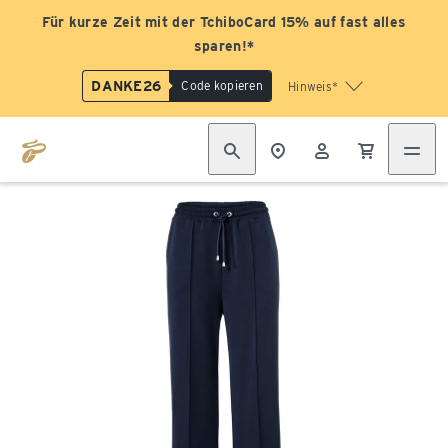
Für kurze Zeit mit der TchiboCard 15% auf fast alles
sparen!*
DANKE26
Code kopieren
Hinweis*