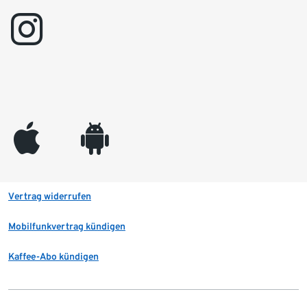
instagram
appleinc
android
Vertrag widerrufen
Mobilfunkvertrag kündigen
Kaffee-Abo kündigen