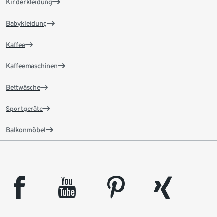
Kinderkleidung
Babykleidung
Kaffee
Kaffeemaschinen
Bettwäsche
Sportgeräte
Balkonmöbel
facebook
youtube
pinterest
xing