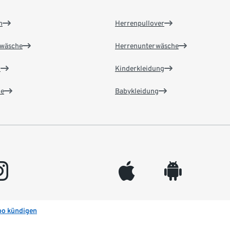
n
Herrenpullover
wäsche
Herrenunterwäsche
n
Kinderkleidung
e
Babykleidung
gram
appleinc
android
bo kündigen