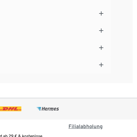
Filialabholung
d ab 29 € & kostenlose