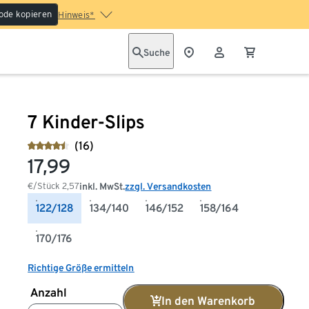
ode kopieren
Hinweis*
Suche
7 Kinder-Slips
(16)
17,99
€/Stück
2,57
inkl. MwSt.
zzgl. Versandkosten
122/128
134/140
146/152
158/164
170/176
Richtige Größe ermitteln
Anzahl
In den Warenkorb