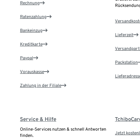
Rechnung
Rücksendung
Ratenzahlung
Versandkost
Bankeinzug
Lieferzeit
Kreditkarte
Versandpart
Paypal
Packstation
Vorauskasse
Lieferadress
Zahlung in der Filiale
Service & Hilfe
TchiboCar
Online-Services nutzen & schnell Antworten
Jetzt kostenl
finden.