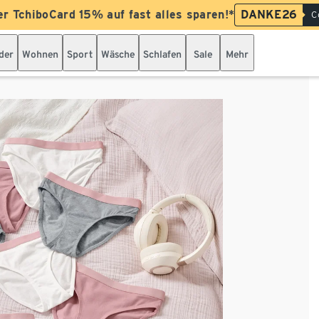
er TchiboCard 15% auf fast alles sparen!*
DANKE26
C
der
Wohnen
Sport
Wäsche
Schlafen
Sale
Mehr