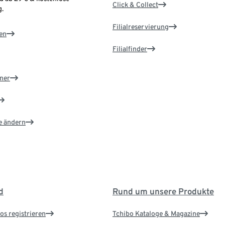
Click & Collect
.
Filialreservierung
en
Filialfinder
ner
e ändern
d
Rund um unsere Produkte
os registrieren
Tchibo Kataloge & Magazine