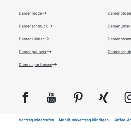
Damenmode
Damenbluse
Damenschmuck
Damenunter
Damenkleider
Damenhose
Damenpullover
Damenschuh
Damensporthosen
facebook
youtube
pinterest
xing
insta
Vertrag widerrufen
Mobilfunkvertrag kündigen
Kaffee-A