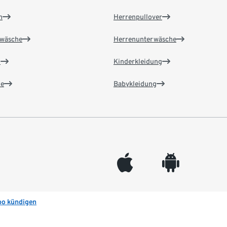
n
Herrenpullover
wäsche
Herrenunterwäsche
n
Kinderkleidung
e
Babykleidung
appleinc
android
bo kündigen