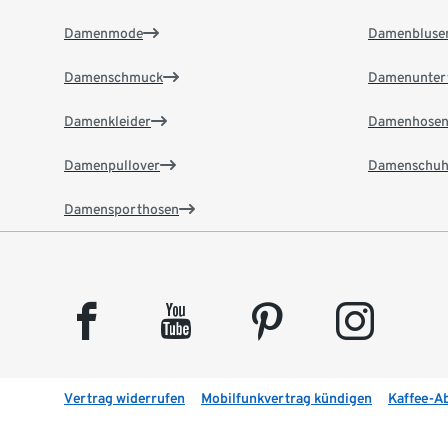
Damenmode
Damenbluse
Damenschmuck
Damenunter
Damenkleider
Damenhose
Damenpullover
Damenschuh
Damensporthosen
facebook
youtube
pinterest
instagram
Vertrag widerrufen
Mobilfunkvertrag kündigen
Kaffee-A