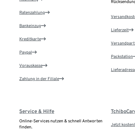
Rücksendung
Ratenzahlung
Versandkost
Bankeinzug
Lieferzeit
Kreditkarte
Versandpart
Paypal
Packstation
Vorauskasse
Lieferadress
Zahlung in der Filiale
Service & Hilfe
TchiboCar
Online-Services nutzen & schnell Antworten
Jetzt kostenl
finden.