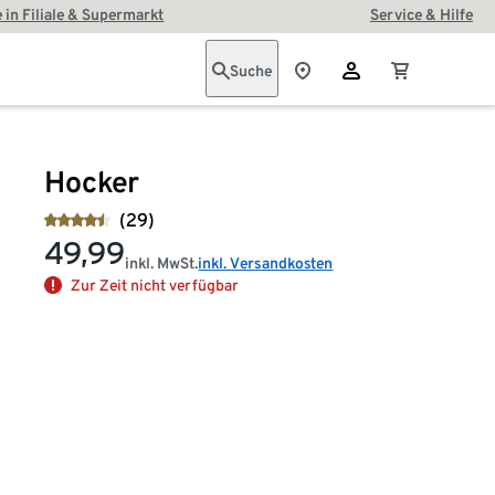
 in Filiale & Supermarkt
Service & Hilfe
Suche
Hocker
(29)
49,99
inkl. MwSt.
inkl. Versandkosten
Zur Zeit nicht verfügbar