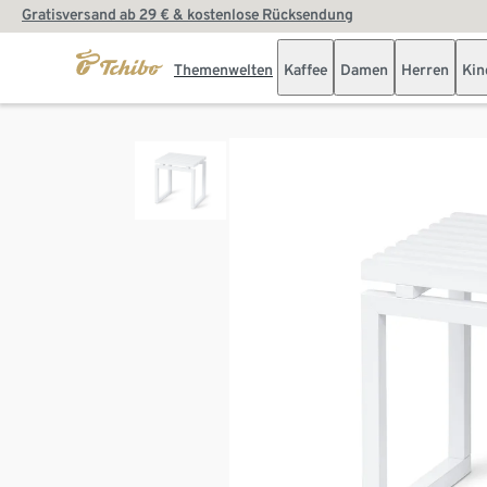
Gratisversand ab 29 € & kostenlose Rücksendung
Themenwelten
Kaffee
Damen
Herren
Kin