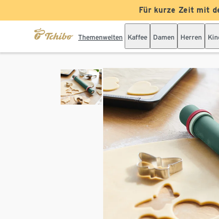
Für kurze Zeit mit d
Themenwelten
Kaffee
Damen
Herren
Kin