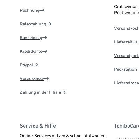
Gratisversan
Rechnung
Rücksendung
Ratenzahlung
Versandkost
Bankeinzug
Lieferzeit
Kreditkarte
Versandpart
Paypal
Packstation
Vorauskasse
Lieferadress
Zahlung in der Filiale
Service & Hilfe
TchiboCar
Online-Services nutzen & schnell Antworten