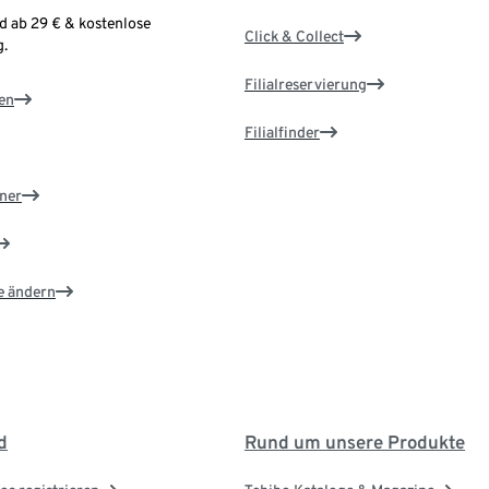
d ab 29 € & kostenlose
Click & Collect
.
Filialreservierung
en
Filialfinder
ner
e ändern
d
Rund um unsere Produkte