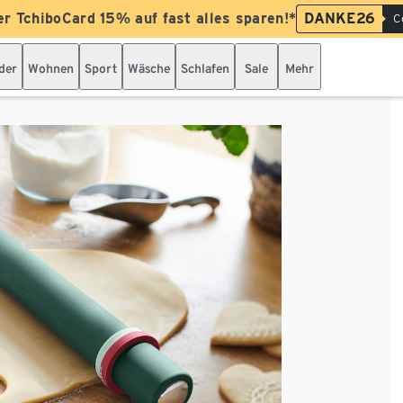
er TchiboCard 15% auf fast alles sparen!*
DANKE26
C
der
Wohnen
Sport
Wäsche
Schlafen
Sale
Mehr