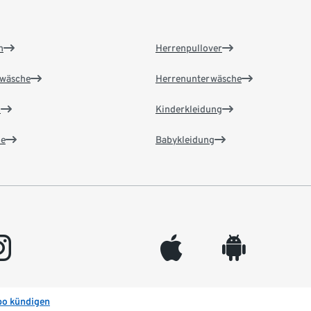
n
Herrenpullover
wäsche
Herrenunterwäsche
n
Kinderkleidung
e
Babykleidung
gram
appleinc
android
bo kündigen