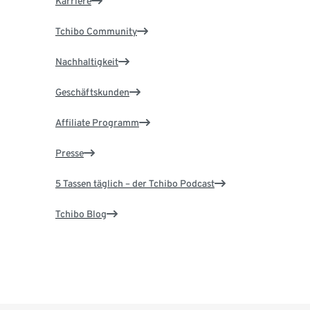
Karriere
Tchibo Community
Nachhaltigkeit
Geschäftskunden
Affiliate Programm
Presse
5 Tassen täglich – der Tchibo Podcast
Tchibo Blog