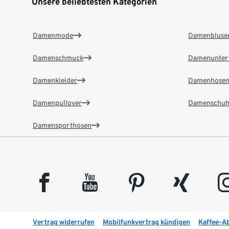
Unsere beliebtesten Kategorien
Damenmode
Damenbluse
Damenschmuck
Damenunter
Damenkleider
Damenhose
Damenpullover
Damenschuh
Damensporthosen
facebook
youtube
pinterest
xing
insta
Vertrag widerrufen
Mobilfunkvertrag kündigen
Kaffee-A