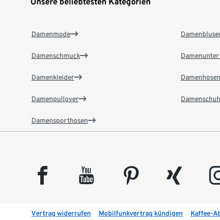
Unsere beliebtesten Kategorien
Damenmode
Damenbluse
Damenschmuck
Damenunter
Damenkleider
Damenhose
Damenpullover
Damenschuh
Damensporthosen
facebook
youtube
pinterest
xing
insta
Vertrag widerrufen
Mobilfunkvertrag kündigen
Kaffee-A