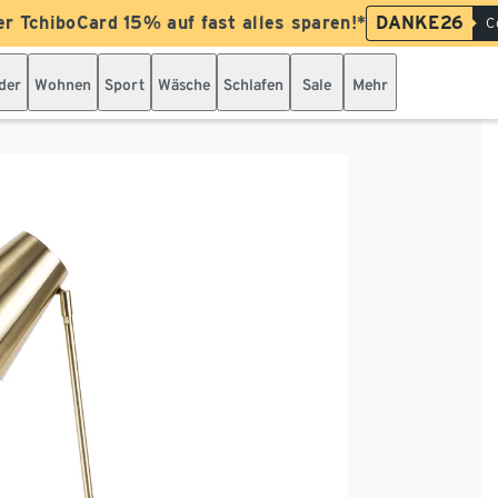
er TchiboCard 15% auf fast alles sparen!*
DANKE26
C
der
Wohnen
Sport
Wäsche
Schlafen
Sale
Mehr