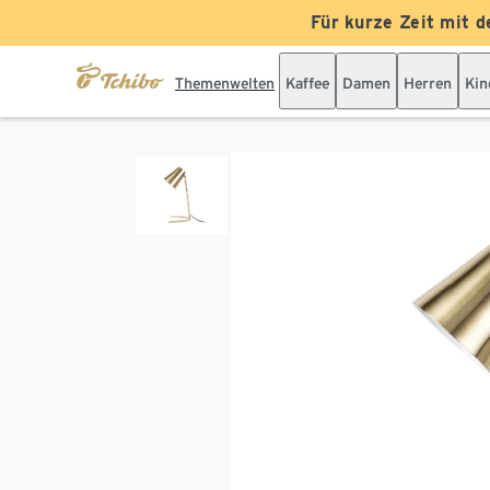
Für kurze Zeit mit d
Themenwelten
Kaffee
Damen
Herren
Kin