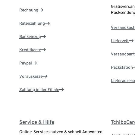
Gratisversan
Rechnung
Rücksendung
Ratenzahlung
Versandkost
Bankeinzug
Lieferzeit
Kreditkarte
Versandpart
Paypal
Packstation
Vorauskasse
Lieferadress
Zahlung in der Filiale
Service & Hilfe
TchiboCar
Online-Services nutzen & schnell Antworten