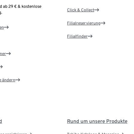
d ab 29 € & kostenlose
Click & Collect
.
Filialreservierung
en
Filialfinder
ner
e ändern
d
Rund um unsere Produkte