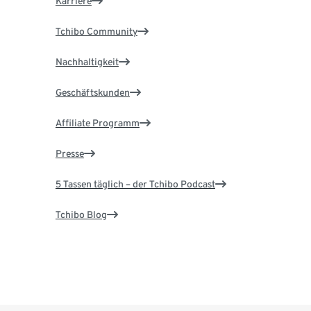
Karriere
Tchibo Community
Nachhaltigkeit
Geschäftskunden
Affiliate Programm
Presse
5 Tassen täglich – der Tchibo Podcast
Tchibo Blog