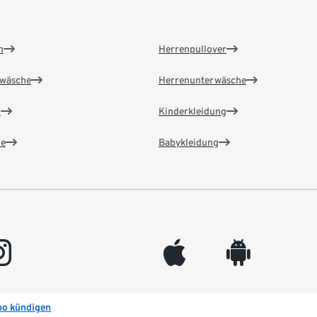
n
Herrenpullover
wäsche
Herrenunterwäsche
n
Kinderkleidung
e
Babykleidung
gram
appleinc
android
bo kündigen