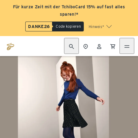
Für kurze Zeit mit der TchiboCard 15% auf fast alles
sparen!*
DANKE26
Code kopieren
Hinweis*