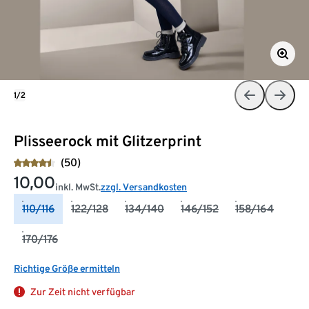
1/2
Plisseerock mit Glitzerprint
(50)
10,00
inkl. MwSt.
zzgl. Versandkosten
110/116
122/128
134/140
146/152
158/164
170/176
Richtige Größe ermitteln
Zur Zeit nicht verfügbar