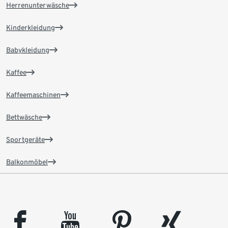
Herrenunterwäsche
Kinderkleidung
Babykleidung
Kaffee
Kaffeemaschinen
Bettwäsche
Sportgeräte
Balkonmöbel
facebook
youtube
pinterest
xing