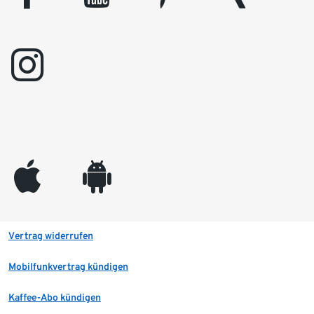
instagram
appleinc
android
Vertrag widerrufen
Mobilfunkvertrag kündigen
Kaffee-Abo kündigen