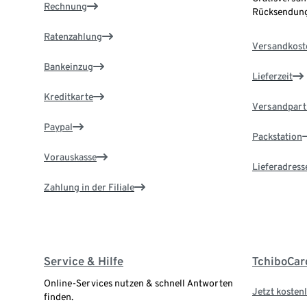
Rechnung
Rücksendung
Ratenzahlung
Versandkost
Bankeinzug
Lieferzeit
Kreditkarte
Versandpart
Paypal
Packstation
Vorauskasse
Lieferadress
Zahlung in der Filiale
Service & Hilfe
TchiboCar
Online-Services nutzen & schnell Antworten
Jetzt kostenl
finden.