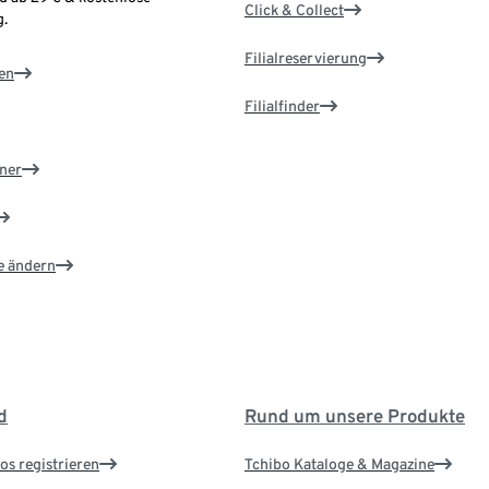
Click & Collect
.
Filialreservierung
en
Filialfinder
ner
e ändern
d
Rund um unsere Produkte
os registrieren
Tchibo Kataloge & Magazine