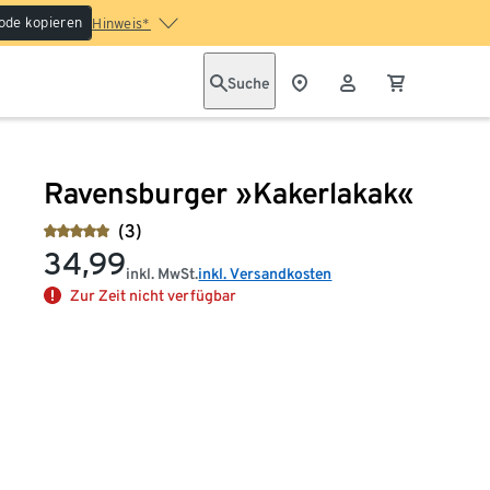
ode kopieren
Hinweis*
Suche
Ravensburger »Kakerlakak«
(3)
34,99
inkl. MwSt.
inkl. Versandkosten
Zur Zeit nicht verfügbar