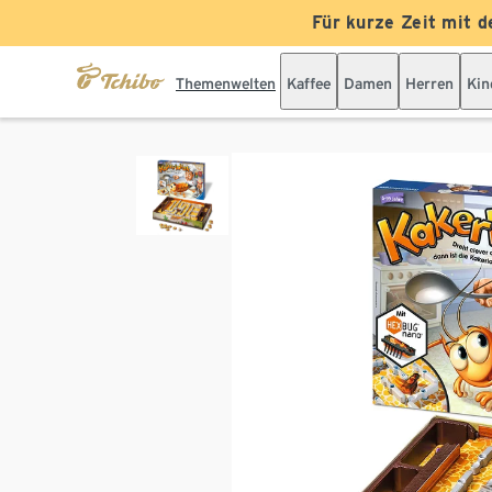
Für kurze Zeit mit d
Themenwelten
Kaffee
Damen
Herren
Kin