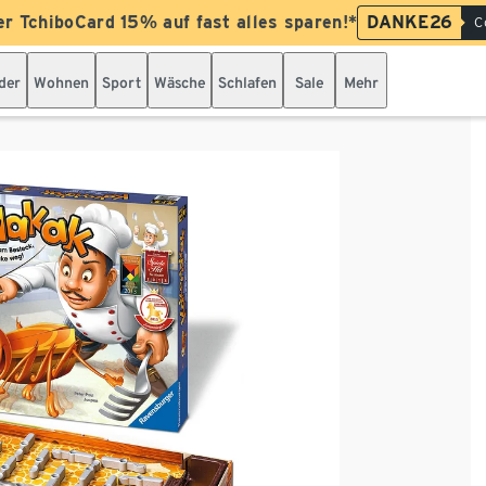
er TchiboCard 15% auf fast alles sparen!*
DANKE26
C
der
Wohnen
Sport
Wäsche
Schlafen
Sale
Mehr