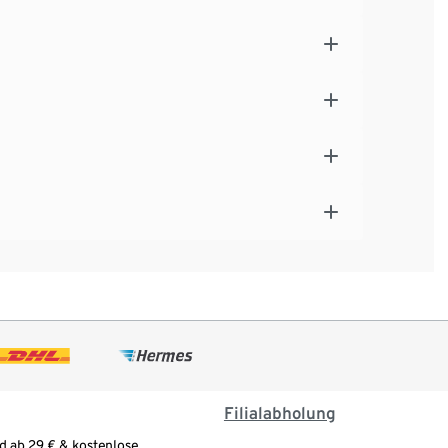
Filialabholung
d ab 29 € & kostenlose