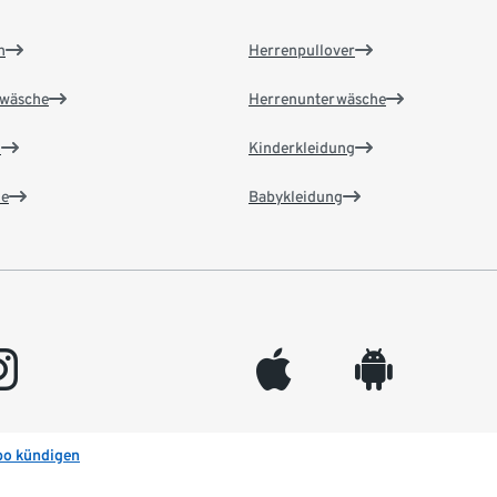
n
Herrenpullover
wäsche
Herrenunterwäsche
n
Kinderkleidung
e
Babykleidung
gram
appleinc
android
bo kündigen