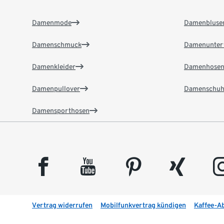
Damenmode
Damenbluse
Damenschmuck
Damenunter
Damenkleider
Damenhose
Damenpullover
Damenschuh
Damensporthosen
facebook
youtube
pinterest
xing
insta
Vertrag widerrufen
Mobilfunkvertrag kündigen
Kaffee-A